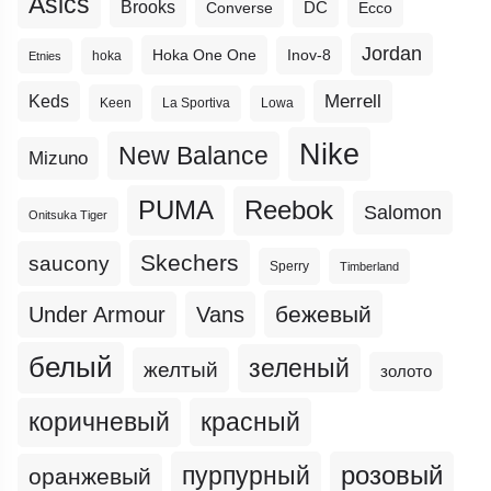
Asics
Brooks
DC
Ecco
Converse
Jordan
Hoka One One
Inov-8
hoka
Etnies
Merrell
Keds
Keen
La Sportiva
Lowa
Nike
New Balance
Mizuno
PUMA
Reebok
Salomon
Onitsuka Tiger
Skechers
saucony
Sperry
Timberland
бежевый
Under Armour
Vans
белый
зеленый
желтый
золото
коричневый
красный
пурпурный
розовый
оранжевый