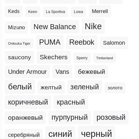
Merrell
Keds
Keen
La Sportiva
Lowa
Nike
New Balance
Mizuno
PUMA
Reebok
Salomon
Onitsuka Tiger
Skechers
saucony
Sperry
Timberland
бежевый
Under Armour
Vans
белый
зеленый
желтый
золото
коричневый
красный
пурпурный
розовый
оранжевый
черный
синий
серебряный