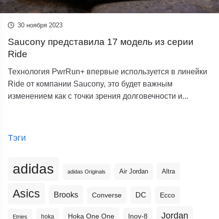
30 ноября 2023
Saucony представила 17 модель из серии
Ride
Технология PwrRun+ впервые используется в линейки
Ride от компании Saucony, это будет важным
изменением как с точки зрения долговечности и...
Тэги
adidas
Altra
Air Jordan
adidas Originals
Asics
Brooks
DC
Ecco
Converse
Jordan
Hoka One One
Inov-8
hoka
Etnies