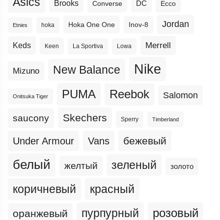
Asics
Brooks
DC
Ecco
Converse
Jordan
Hoka One One
Inov-8
hoka
Etnies
Merrell
Keds
Keen
La Sportiva
Lowa
Nike
New Balance
Mizuno
PUMA
Reebok
Salomon
Onitsuka Tiger
Skechers
saucony
Sperry
Timberland
бежевый
Under Armour
Vans
белый
зеленый
желтый
золото
коричневый
красный
пурпурный
розовый
оранжевый