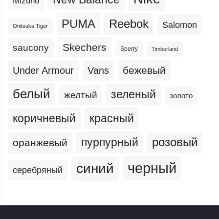
Mizuno
PUMA
Reebok
Salomon
Onitsuka Tiger
Skechers
saucony
Sperry
Timberland
бежевый
Under Armour
Vans
белый
зеленый
желтый
золото
коричневый
красный
пурпурный
розовый
оранжевый
черный
синий
серебряный