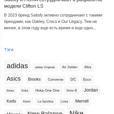
модели Clifton LS
В 2023 бренд Satisfy активно сотрудничает с такими
брендами, как Oakley, Crocs и Our Legacy. Тем не
менее, в этом году еще есть время и еще одно...
Тэги
adidas
Altra
Air Jordan
adidas Originals
Asics
Brooks
DC
Ecco
Converse
Jordan
Hoka One One
Inov-8
hoka
Etnies
Merrell
Keds
Keen
La Sportiva
Lowa
Nike
New Balance