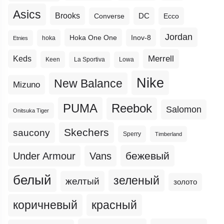
Asics
Brooks
DC
Ecco
Converse
Jordan
Hoka One One
Inov-8
hoka
Etnies
Merrell
Keds
Keen
La Sportiva
Lowa
Nike
New Balance
Mizuno
PUMA
Reebok
Salomon
Onitsuka Tiger
Skechers
saucony
Sperry
Timberland
бежевый
Under Armour
Vans
белый
зеленый
желтый
золото
коричневый
красный