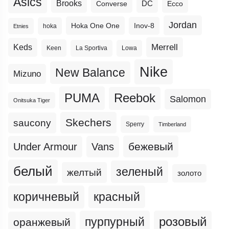
Asics
Brooks
DC
Ecco
Converse
Jordan
Hoka One One
Inov-8
hoka
Etnies
Merrell
Keds
Keen
La Sportiva
Lowa
Nike
New Balance
Mizuno
PUMA
Reebok
Salomon
Onitsuka Tiger
Skechers
saucony
Sperry
Timberland
бежевый
Under Armour
Vans
белый
зеленый
желтый
золото
коричневый
красный
пурпурный
розовый
оранжевый