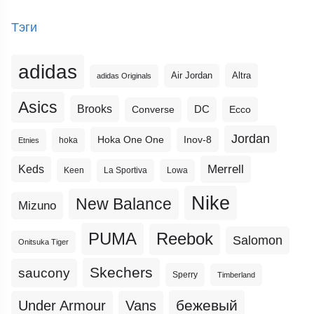
Тэги
adidas
Altra
Air Jordan
adidas Originals
Asics
Brooks
DC
Ecco
Converse
Jordan
Hoka One One
Inov-8
hoka
Etnies
Merrell
Keds
Keen
La Sportiva
Lowa
Nike
New Balance
Mizuno
PUMA
Reebok
Salomon
Onitsuka Tiger
Skechers
saucony
Sperry
Timberland
бежевый
Under Armour
Vans