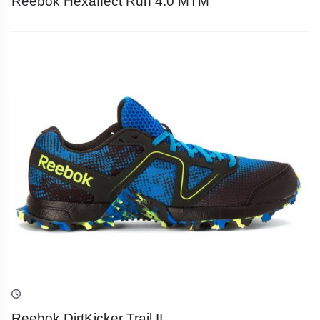
Reebok Hexaffect Run 4.0 MTM
Reebok DirtKicker Trail II