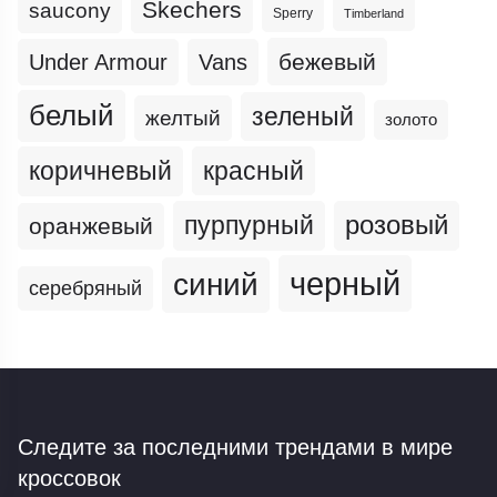
Skechers
saucony
Sperry
Timberland
бежевый
Under Armour
Vans
белый
зеленый
желтый
золото
коричневый
красный
пурпурный
розовый
оранжевый
черный
синий
серебряный
Следите за последними трендами
в мире
кроссовок