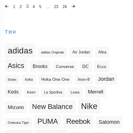
3
1
2
4
5
…
23
24
Тэги
adidas
Altra
Air Jordan
adidas Originals
Asics
Brooks
DC
Ecco
Converse
Jordan
Hoka One One
Inov-8
hoka
Etnies
Merrell
Keds
Keen
La Sportiva
Lowa
Nike
New Balance
Mizuno
PUMA
Reebok
Salomon
Onitsuka Tiger