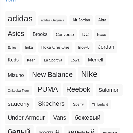
adidas
Altra
Air Jordan
adidas Originals
Asics
Brooks
DC
Ecco
Converse
Jordan
Hoka One One
Inov-8
hoka
Etnies
Merrell
Keds
Keen
La Sportiva
Lowa
Nike
New Balance
Mizuno
PUMA
Reebok
Salomon
Onitsuka Tiger
Skechers
saucony
Sperry
Timberland
бежевый
Under Armour
Vans
белый
зеленый
желтый
золото