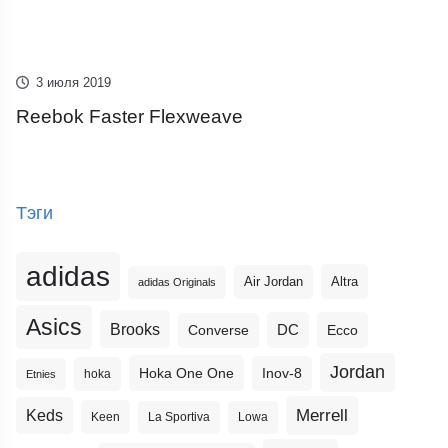
3 июля 2019
Reebok Faster Flexweave
Тэги
adidas
Altra
Air Jordan
adidas Originals
Asics
Brooks
DC
Ecco
Converse
Jordan
Hoka One One
Inov-8
hoka
Etnies
Merrell
Keds
Keen
La Sportiva
Lowa