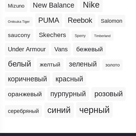
Nike
New Balance
Mizuno
PUMA
Reebok
Salomon
Onitsuka Tiger
Skechers
saucony
Sperry
Timberland
бежевый
Under Armour
Vans
белый
зеленый
желтый
золото
коричневый
красный
пурпурный
розовый
оранжевый
черный
синий
серебряный