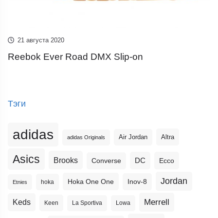
21 августа 2020
Reebok Ever Road DMX Slip-on
Тэги
adidas
Altra
Air Jordan
adidas Originals
Asics
Brooks
DC
Ecco
Converse
Jordan
Hoka One One
Inov-8
hoka
Etnies
Merrell
Keds
Keen
La Sportiva
Lowa