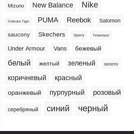
Nike
New Balance
Mizuno
PUMA
Reebok
Salomon
Onitsuka Tiger
Skechers
saucony
Sperry
Timberland
бежевый
Under Armour
Vans
белый
зеленый
желтый
золото
коричневый
красный
пурпурный
розовый
оранжевый
черный
синий
серебряный