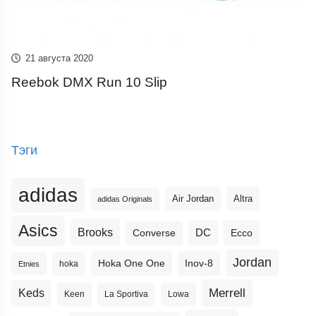
21 августа 2020
Reebok DMX Run 10 Slip
Тэги
adidas
Altra
Air Jordan
adidas Originals
Asics
Brooks
DC
Ecco
Converse
Jordan
Hoka One One
Inov-8
hoka
Etnies
Merrell
Keds
Keen
La Sportiva
Lowa