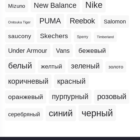
Nike
New Balance
Mizuno
PUMA
Reebok
Salomon
Onitsuka Tiger
Skechers
saucony
Sperry
Timberland
бежевый
Under Armour
Vans
белый
зеленый
желтый
золото
коричневый
красный
пурпурный
розовый
оранжевый
черный
синий
серебряный