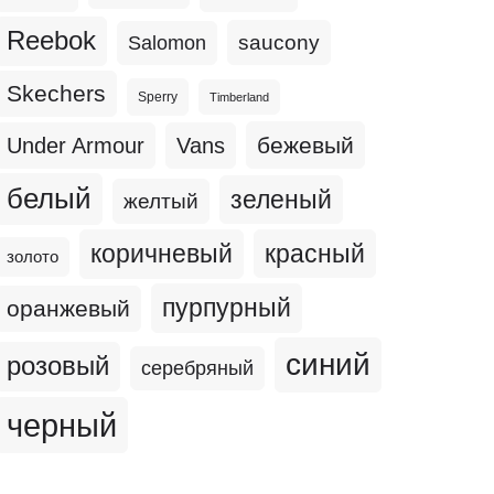
Reebok
Salomon
saucony
Skechers
Sperry
Timberland
бежевый
Under Armour
Vans
белый
зеленый
желтый
коричневый
красный
золото
пурпурный
оранжевый
синий
розовый
серебряный
черный