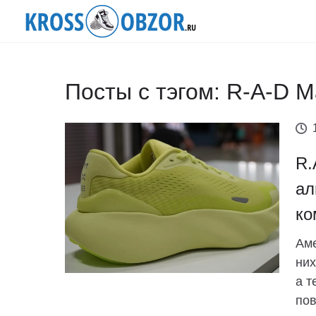
Посты с тэгом: R-A-D M
R.
ал
ко
Аме
них
а т
пов