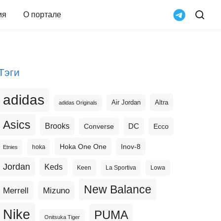
ия
О портале
Тэги
adidas
Altra
Air Jordan
adidas Originals
Asics
Brooks
DC
Ecco
Converse
Hoka One One
Inov-8
hoka
Etnies
Jordan
Keds
Keen
La Sportiva
Lowa
New Balance
Merrell
Mizuno
Nike
PUMA
Onitsuka Tiger