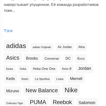
наверстывает упущенное. Её команда разработчиков
тоже...
Тэги
adidas
Altra
Air Jordan
adidas Originals
Asics
Brooks
DC
Ecco
Converse
Jordan
Hoka One One
Inov-8
hoka
Etnies
Merrell
Keds
Keen
La Sportiva
Lowa
Nike
New Balance
Mizuno
PUMA
Reebok
Salomon
Onitsuka Tiger