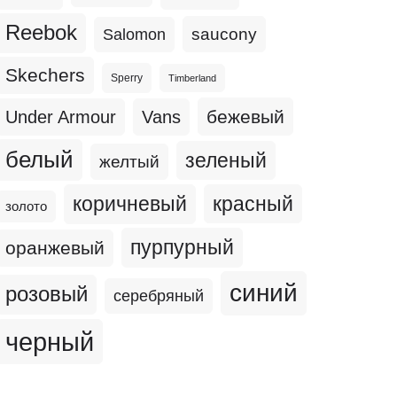
Reebok
Salomon
saucony
Skechers
Sperry
Timberland
бежевый
Under Armour
Vans
белый
зеленый
желтый
коричневый
красный
золото
пурпурный
оранжевый
синий
розовый
серебряный
черный