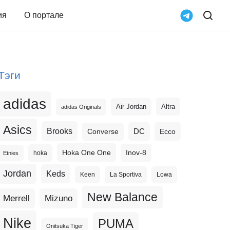
ия
О портале
Тэги
adidas
Altra
Air Jordan
adidas Originals
Asics
Brooks
DC
Ecco
Converse
Hoka One One
Inov-8
hoka
Etnies
Jordan
Keds
Keen
La Sportiva
Lowa
New Balance
Merrell
Mizuno
Nike
PUMA
Onitsuka Tiger