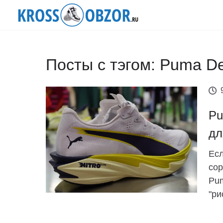
Посты с тэгом: Puma Devi
Pu
дл
Есл
сор
Pum
"ри