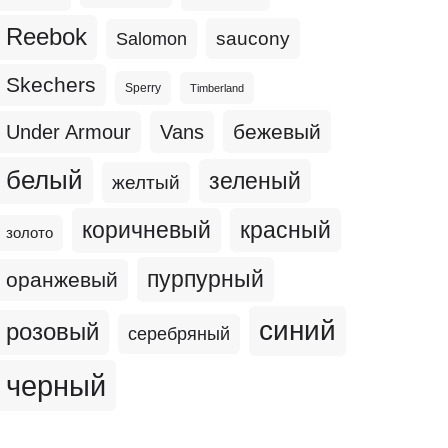
Reebok
Salomon
saucony
Skechers
Sperry
Timberland
бежевый
Under Armour
Vans
белый
зеленый
желтый
коричневый
красный
золото
пурпурный
оранжевый
синий
розовый
серебряный
черный