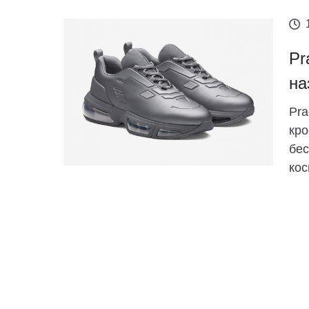
Pr
на
Pra
кро
бес
кос