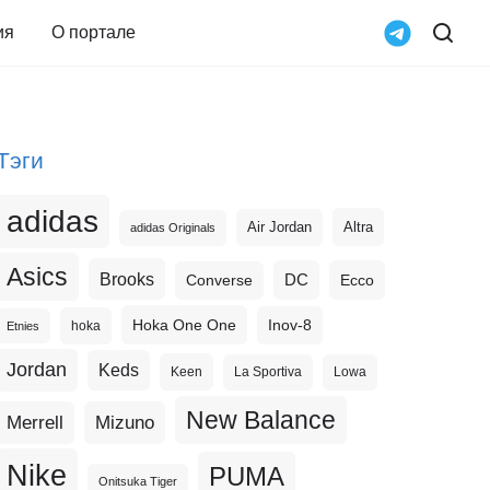
ия
О портале
Тэги
adidas
Altra
Air Jordan
adidas Originals
Asics
Brooks
DC
Ecco
Converse
Hoka One One
Inov-8
hoka
Etnies
Jordan
Keds
Keen
La Sportiva
Lowa
New Balance
Merrell
Mizuno
Nike
PUMA
Onitsuka Tiger