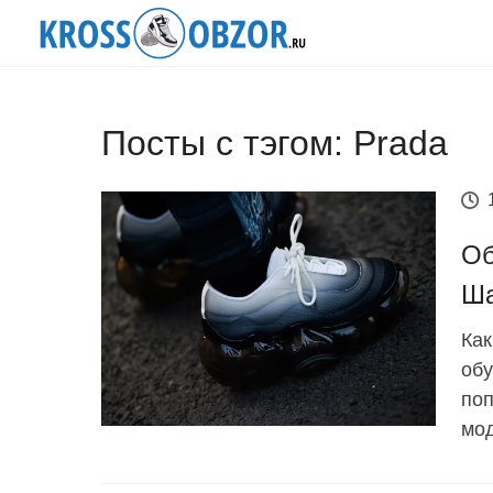
Посты с тэгом: Prada
Об
Ша
Как
обу
поп
мод