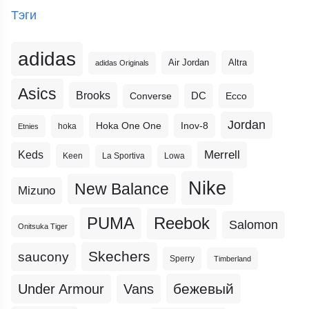
Тэги
adidas
Altra
Air Jordan
adidas Originals
Asics
Brooks
DC
Ecco
Converse
Jordan
Hoka One One
Inov-8
hoka
Etnies
Merrell
Keds
Keen
La Sportiva
Lowa
Nike
New Balance
Mizuno
PUMA
Reebok
Salomon
Onitsuka Tiger
Skechers
saucony
Sperry
Timberland
бежевый
Under Armour
Vans