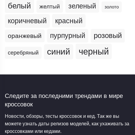
белый
зеленый
желтый
золото
коричневый
красный
пурпурный
розовый
оранжевый
черный
синий
серебряный
Следите за последними трендами
в мире
кроссовок
Новости, обзоры, тесты кроссовок и кед. Так же вы
можете узнать даты релизов моделей, как ухаживать за
кроссовками или кедами.