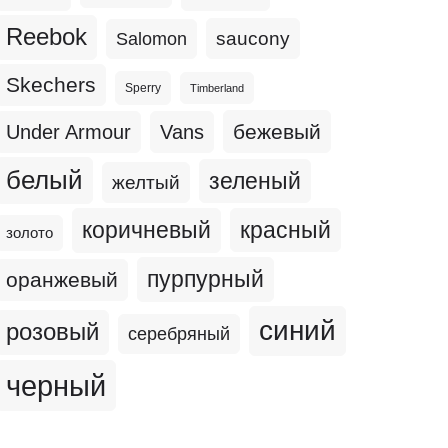
Reebok
Salomon
saucony
Skechers
Sperry
Timberland
бежевый
Under Armour
Vans
белый
зеленый
желтый
коричневый
красный
золото
пурпурный
оранжевый
синий
розовый
серебряный
черный