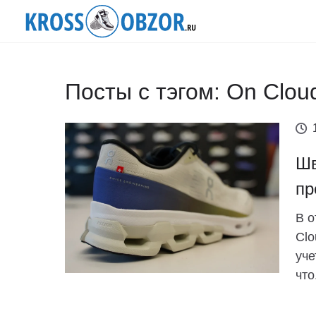
Посты с тэгом: On Clou
Шв
пр
В о
Clo
уче
что.