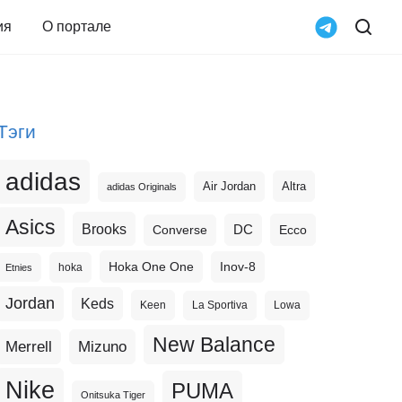
ия
О портале
Тэги
adidas
Altra
Air Jordan
adidas Originals
Asics
Brooks
DC
Ecco
Converse
Hoka One One
Inov-8
hoka
Etnies
Jordan
Keds
Keen
La Sportiva
Lowa
New Balance
Merrell
Mizuno
Nike
PUMA
Onitsuka Tiger