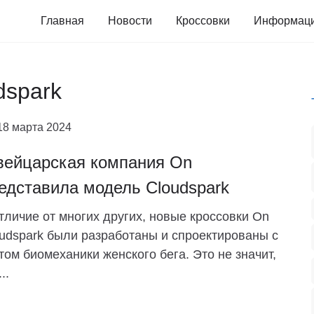
Главная
Новости
Кроссовки
Информац
dspark
18 марта 2024
ейцарская компания On
едставила модель Cloudspark
тличие от многих других, новые кроссовки On
udspark были разработаны и спроектированы с
том биомеханики женского бега. Это не значит,
..