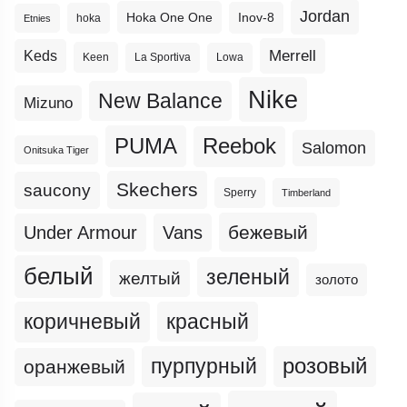
Jordan
Hoka One One
Inov-8
hoka
Etnies
Merrell
Keds
Keen
La Sportiva
Lowa
Nike
New Balance
Mizuno
PUMA
Reebok
Salomon
Onitsuka Tiger
Skechers
saucony
Sperry
Timberland
бежевый
Under Armour
Vans
белый
зеленый
желтый
золото
коричневый
красный
пурпурный
розовый
оранжевый