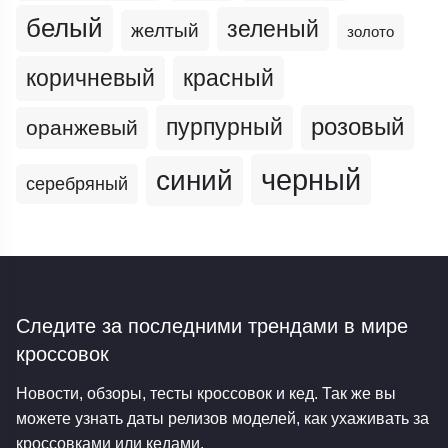
белый
зеленый
желтый
золото
коричневый
красный
пурпурный
розовый
оранжевый
черный
синий
серебряный
Следите за последними трендами
в мире
кроссовок
Новости, обзоры, тесты кроссовок и кед. Так же вы
можете узнать даты релизов моделей, как ухаживать за
кроссовками или кедами.