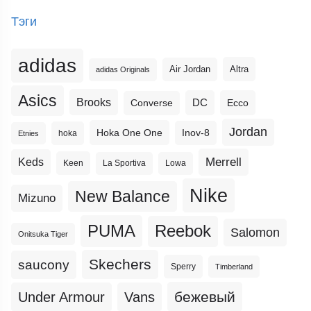
Тэги
adidas
Altra
Air Jordan
adidas Originals
Asics
Brooks
DC
Ecco
Converse
Jordan
Hoka One One
Inov-8
hoka
Etnies
Merrell
Keds
Keen
La Sportiva
Lowa
Nike
New Balance
Mizuno
PUMA
Reebok
Salomon
Onitsuka Tiger
Skechers
saucony
Sperry
Timberland
бежевый
Under Armour
Vans