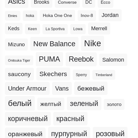
Asics
Brooks
DC
Ecco
Converse
Jordan
Hoka One One
Inov-8
hoka
Etnies
Merrell
Keds
Keen
La Sportiva
Lowa
Nike
New Balance
Mizuno
PUMA
Reebok
Salomon
Onitsuka Tiger
Skechers
saucony
Sperry
Timberland
бежевый
Under Armour
Vans
белый
зеленый
желтый
золото
коричневый
красный
пурпурный
розовый
оранжевый