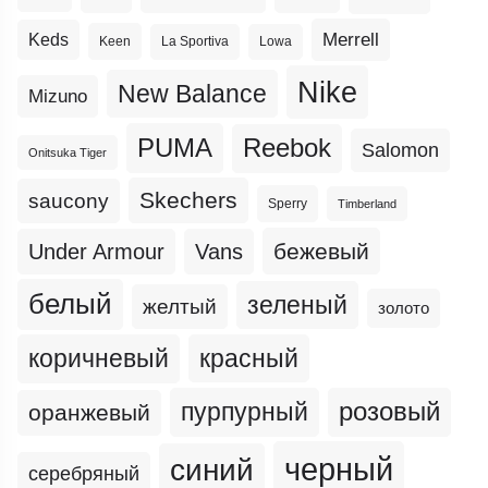
Merrell
Keds
Keen
La Sportiva
Lowa
Nike
New Balance
Mizuno
PUMA
Reebok
Salomon
Onitsuka Tiger
Skechers
saucony
Sperry
Timberland
бежевый
Under Armour
Vans
белый
зеленый
желтый
золото
коричневый
красный
пурпурный
розовый
оранжевый
черный
синий
серебряный