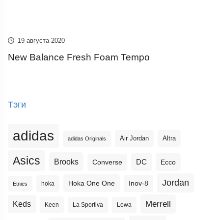
19 августа 2020
New Balance Fresh Foam Tempo
Тэги
adidas
Altra
Air Jordan
adidas Originals
Asics
Brooks
DC
Ecco
Converse
Jordan
Hoka One One
Inov-8
hoka
Etnies
Merrell
Keds
Keen
La Sportiva
Lowa