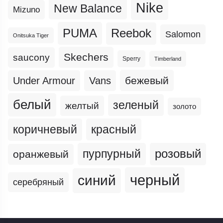
Nike
New Balance
Mizuno
PUMA
Reebok
Salomon
Onitsuka Tiger
Skechers
saucony
Sperry
Timberland
бежевый
Under Armour
Vans
белый
зеленый
желтый
золото
коричневый
красный
пурпурный
розовый
оранжевый
черный
синий
серебряный