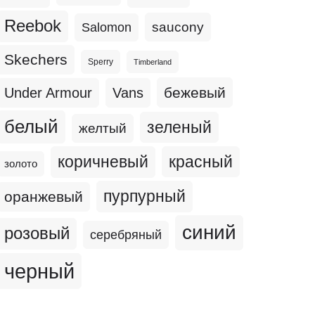
Reebok
Salomon
saucony
Skechers
Sperry
Timberland
бежевый
Under Armour
Vans
белый
зеленый
желтый
коричневый
красный
золото
пурпурный
оранжевый
синий
розовый
серебряный
черный