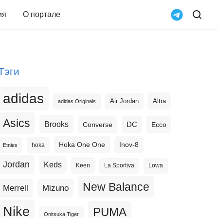
ия
О портале
Тэги
adidas
Altra
Air Jordan
adidas Originals
Asics
Brooks
DC
Ecco
Converse
Hoka One One
Inov-8
hoka
Etnies
Jordan
Keds
Keen
La Sportiva
Lowa
New Balance
Merrell
Mizuno
Nike
PUMA
Onitsuka Tiger