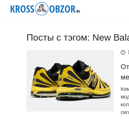
Посты с тэгом: New Bal
От
ме
Ком
мод
кол
сиг