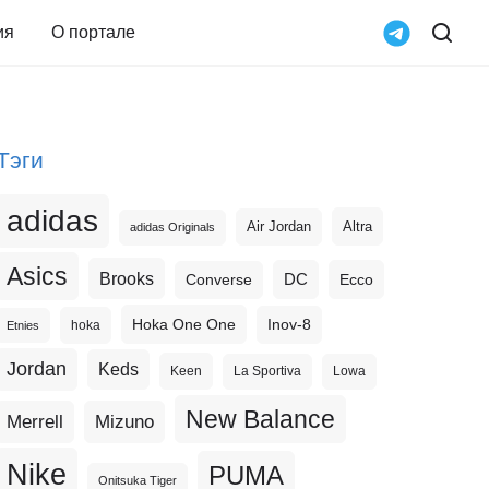
ия
О портале
Тэги
adidas
Altra
Air Jordan
adidas Originals
Asics
Brooks
DC
Ecco
Converse
Hoka One One
Inov-8
hoka
Etnies
Jordan
Keds
Keen
La Sportiva
Lowa
New Balance
Merrell
Mizuno
Nike
PUMA
Onitsuka Tiger