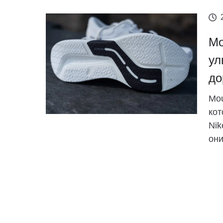
Mo
ул
до
Mou
кот
Nik
они