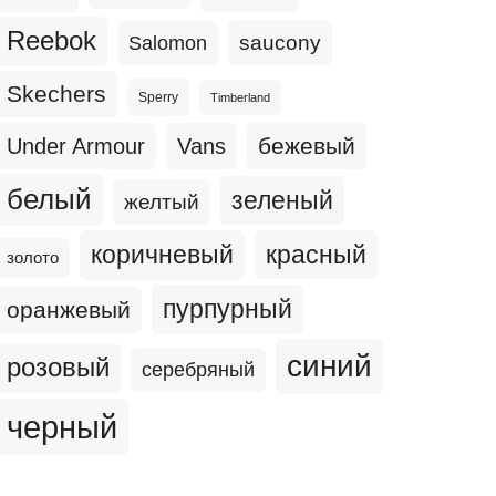
Reebok
Salomon
saucony
Skechers
Sperry
Timberland
бежевый
Under Armour
Vans
белый
зеленый
желтый
коричневый
красный
золото
пурпурный
оранжевый
синий
розовый
серебряный
черный