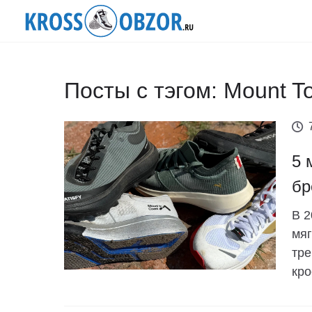
Посты с тэгом: Mount T
5 
бр
В 2
мяг
тре
кро