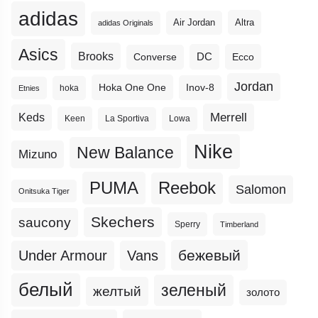
adidas
Altra
Air Jordan
adidas Originals
Asics
Brooks
DC
Ecco
Converse
Jordan
Hoka One One
Inov-8
hoka
Etnies
Merrell
Keds
Keen
La Sportiva
Lowa
Nike
New Balance
Mizuno
PUMA
Reebok
Salomon
Onitsuka Tiger
Skechers
saucony
Sperry
Timberland
бежевый
Under Armour
Vans
белый
зеленый
желтый
золото