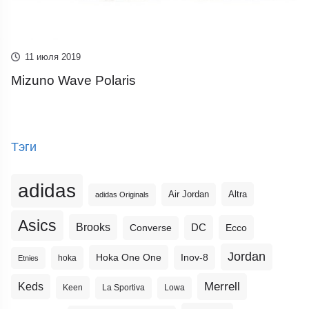
11 июля 2019
Mizuno Wave Polaris
Тэги
adidas
Altra
Air Jordan
adidas Originals
Asics
Brooks
DC
Ecco
Converse
Jordan
Hoka One One
Inov-8
hoka
Etnies
Merrell
Keds
Keen
La Sportiva
Lowa