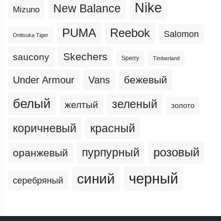
Nike
New Balance
Mizuno
PUMA
Reebok
Salomon
Onitsuka Tiger
Skechers
saucony
Sperry
Timberland
бежевый
Under Armour
Vans
белый
зеленый
желтый
золото
коричневый
красный
пурпурный
розовый
оранжевый
черный
синий
серебряный