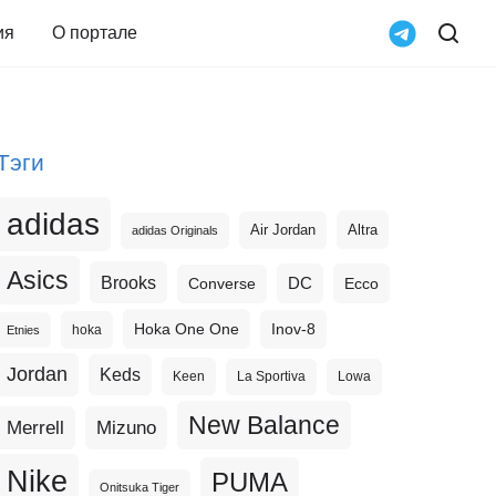
ия
О портале
Тэги
adidas
Altra
Air Jordan
adidas Originals
Asics
Brooks
DC
Ecco
Converse
Hoka One One
Inov-8
hoka
Etnies
Jordan
Keds
Keen
La Sportiva
Lowa
New Balance
Merrell
Mizuno
Nike
PUMA
Onitsuka Tiger