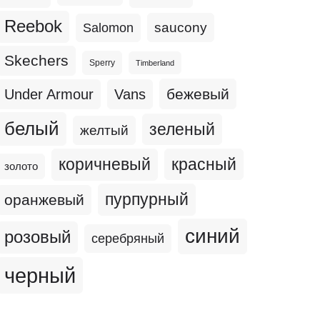
Reebok
Salomon
saucony
Skechers
Sperry
Timberland
бежевый
Under Armour
Vans
белый
зеленый
желтый
коричневый
красный
золото
пурпурный
оранжевый
синий
розовый
серебряный
черный