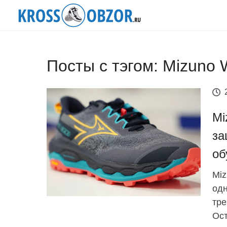
Посты с тэгом: Mizuno 
Mi
за
об
Miz
одн
тре
Ост