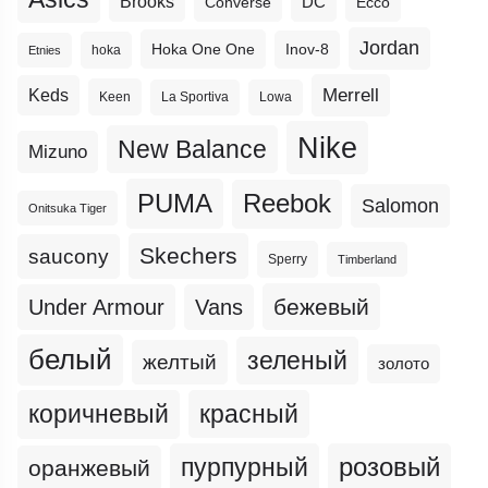
Brooks
DC
Ecco
Converse
Jordan
Hoka One One
Inov-8
hoka
Etnies
Merrell
Keds
Keen
La Sportiva
Lowa
Nike
New Balance
Mizuno
PUMA
Reebok
Salomon
Onitsuka Tiger
Skechers
saucony
Sperry
Timberland
бежевый
Under Armour
Vans
белый
зеленый
желтый
золото
коричневый
красный
пурпурный
розовый
оранжевый