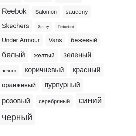
Reebok
Salomon
saucony
Skechers
Sperry
Timberland
бежевый
Under Armour
Vans
белый
зеленый
желтый
коричневый
красный
золото
пурпурный
оранжевый
синий
розовый
серебряный
черный