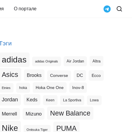
ия
О портале
Тэги
adidas
Altra
Air Jordan
adidas Originals
Asics
Brooks
DC
Ecco
Converse
Hoka One One
Inov-8
hoka
Etnies
Jordan
Keds
Keen
La Sportiva
Lowa
New Balance
Merrell
Mizuno
Nike
PUMA
Onitsuka Tiger