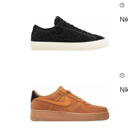
Ni
Ni