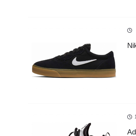
Ni
Ad