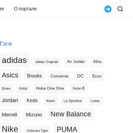
ия
О портале
Тэги
adidas
Altra
Air Jordan
adidas Originals
Asics
Brooks
DC
Ecco
Converse
Hoka One One
Inov-8
hoka
Etnies
Jordan
Keds
Keen
La Sportiva
Lowa
New Balance
Merrell
Mizuno
Nike
PUMA
Onitsuka Tiger