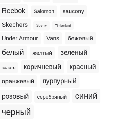
Reebok
Salomon
saucony
Skechers
Sperry
Timberland
бежевый
Under Armour
Vans
белый
зеленый
желтый
коричневый
красный
золото
пурпурный
оранжевый
синий
розовый
серебряный
черный