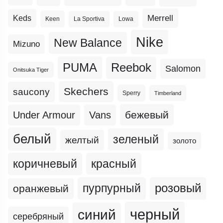
Merrell
Keds
Keen
La Sportiva
Lowa
Nike
New Balance
Mizuno
PUMA
Reebok
Salomon
Onitsuka Tiger
Skechers
saucony
Sperry
Timberland
бежевый
Under Armour
Vans
белый
зеленый
желтый
золото
коричневый
красный
пурпурный
розовый
оранжевый
черный
синий
серебряный