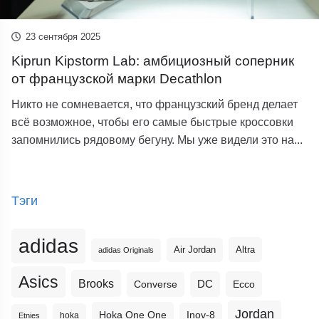
23 сентября 2025
Kiprun Kipstorm Lab: амбициозный соперник
от французской марки Decathlon
Никто не сомневается, что французский бренд делает
всё возможное, чтобы его самые быстрые кроссовки
запомнились рядовому бегуну. Мы уже видели это на...
Тэги
adidas
Altra
Air Jordan
adidas Originals
Asics
Brooks
DC
Ecco
Converse
Jordan
Hoka One One
Inov-8
hoka
Etnies