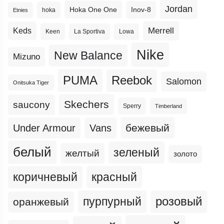
Jordan
Hoka One One
Inov-8
hoka
Etnies
Merrell
Keds
Keen
La Sportiva
Lowa
Nike
New Balance
Mizuno
PUMA
Reebok
Salomon
Onitsuka Tiger
Skechers
saucony
Sperry
Timberland
бежевый
Under Armour
Vans
белый
зеленый
желтый
золото
коричневый
красный
пурпурный
розовый
оранжевый