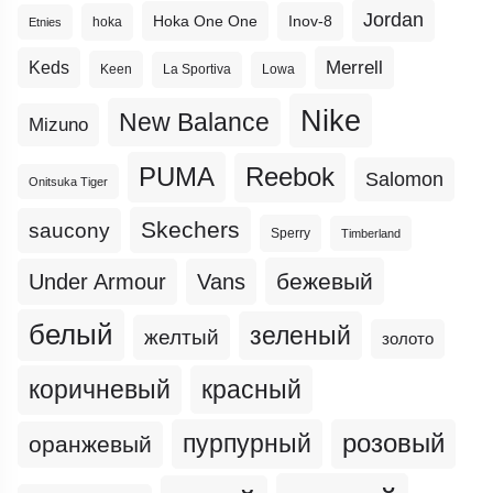
Jordan
Hoka One One
Inov-8
hoka
Etnies
Merrell
Keds
Keen
La Sportiva
Lowa
Nike
New Balance
Mizuno
PUMA
Reebok
Salomon
Onitsuka Tiger
Skechers
saucony
Sperry
Timberland
бежевый
Under Armour
Vans
белый
зеленый
желтый
золото
коричневый
красный
пурпурный
розовый
оранжевый