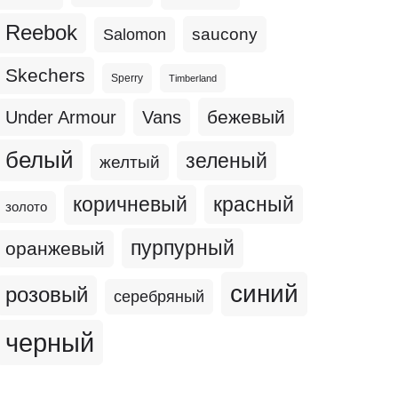
Reebok
Salomon
saucony
Skechers
Sperry
Timberland
бежевый
Under Armour
Vans
белый
зеленый
желтый
коричневый
красный
золото
пурпурный
оранжевый
синий
розовый
серебряный
черный