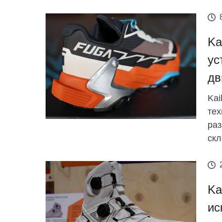
Ka
ус
дв
Kai
тех
раз
скл
Ka
ис