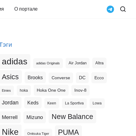
ия
О портале
Тэги
adidas
Altra
Air Jordan
adidas Originals
Asics
Brooks
DC
Ecco
Converse
Hoka One One
Inov-8
hoka
Etnies
Jordan
Keds
Keen
La Sportiva
Lowa
New Balance
Merrell
Mizuno
Nike
PUMA
Onitsuka Tiger