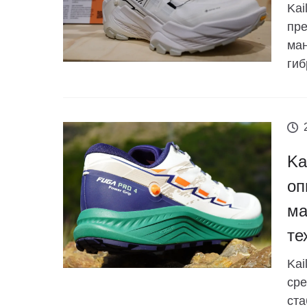
Kai
пре
ман
гиб
Ka
оп
ма
те
Kai
сре
ст