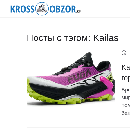
Посты с тэгом: Kailas
Ka
го
Бре
мир
пом
без