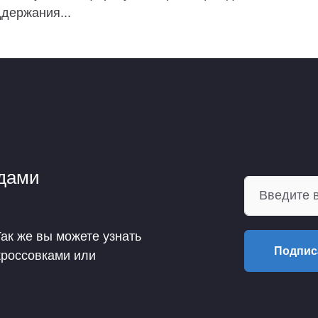
держания...
ндами
Так же вы можете узнать
Подпис
кроссовками или