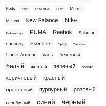
Merrell
Keds
Keen
La Sportiva
Lowa
Nike
New Balance
Mizuno
PUMA
Reebok
Salomon
Onitsuka Tiger
Skechers
saucony
Sperry
Timberland
бежевый
Under Armour
Vans
белый
зеленый
желтый
золото
коричневый
красный
пурпурный
розовый
оранжевый
черный
синий
серебряный