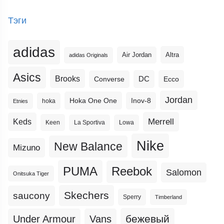
Тэги
adidas
Altra
Air Jordan
adidas Originals
Asics
Brooks
DC
Ecco
Converse
Jordan
Hoka One One
Inov-8
hoka
Etnies
Merrell
Keds
Keen
La Sportiva
Lowa
Nike
New Balance
Mizuno
PUMA
Reebok
Salomon
Onitsuka Tiger
Skechers
saucony
Sperry
Timberland
бежевый
Under Armour
Vans