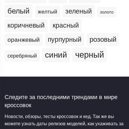
белый
зеленый
желтый
золото
коричневый
красный
пурпурный
розовый
оранжевый
черный
синий
серебряный
Следите за последними трендами
в мире
кроссовок
Новости, обзоры, тесты кроссовок и кед. Так же вы
можете узнать даты релизов моделей, как ухаживать за