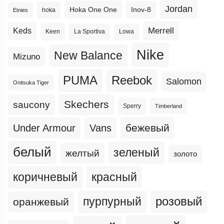
Jordan
Hoka One One
Inov-8
hoka
Etnies
Merrell
Keds
Keen
La Sportiva
Lowa
Nike
New Balance
Mizuno
PUMA
Reebok
Salomon
Onitsuka Tiger
Skechers
saucony
Sperry
Timberland
бежевый
Under Armour
Vans
белый
зеленый
желтый
золото
коричневый
красный
пурпурный
розовый
оранжевый