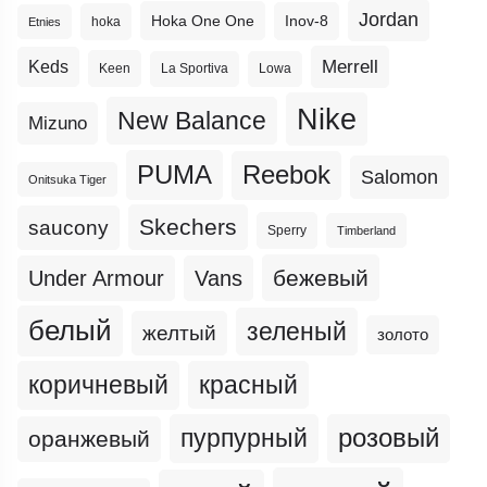
Jordan
Hoka One One
Inov-8
hoka
Etnies
Merrell
Keds
Keen
La Sportiva
Lowa
Nike
New Balance
Mizuno
PUMA
Reebok
Salomon
Onitsuka Tiger
Skechers
saucony
Sperry
Timberland
бежевый
Under Armour
Vans
белый
зеленый
желтый
золото
коричневый
красный
пурпурный
розовый
оранжевый