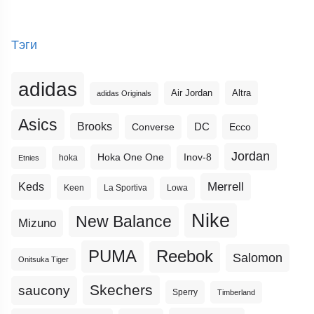
Тэги
adidas
Altra
Air Jordan
adidas Originals
Asics
Brooks
DC
Ecco
Converse
Jordan
Hoka One One
Inov-8
hoka
Etnies
Merrell
Keds
Keen
La Sportiva
Lowa
Nike
New Balance
Mizuno
PUMA
Reebok
Salomon
Onitsuka Tiger
Skechers
saucony
Sperry
Timberland