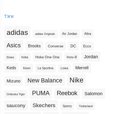
Тэги
adidas
Altra
Air Jordan
adidas Originals
Asics
Brooks
DC
Ecco
Converse
Jordan
Hoka One One
Inov-8
hoka
Etnies
Merrell
Keds
Keen
La Sportiva
Lowa
Nike
New Balance
Mizuno
PUMA
Reebok
Salomon
Onitsuka Tiger
Skechers
saucony
Sperry
Timberland