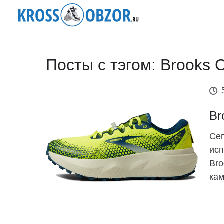
Посты с тэгом: Brooks C
Br
Сег
исп
Bro
кам