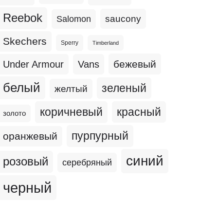
Reebok
Salomon
saucony
Skechers
Sperry
Timberland
бежевый
Under Armour
Vans
белый
зеленый
желтый
коричневый
красный
золото
пурпурный
оранжевый
синий
розовый
серебряный
черный