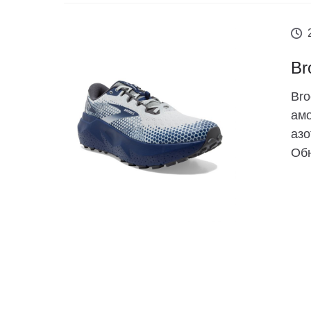
Br
Bro
ам
азо
Обн