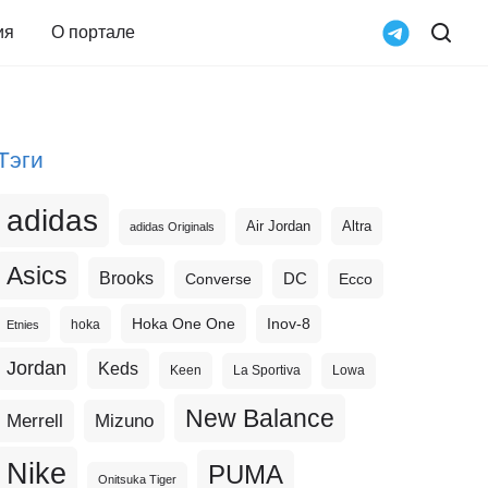
ия
О портале
Тэги
adidas
Altra
Air Jordan
adidas Originals
Asics
Brooks
DC
Ecco
Converse
Hoka One One
Inov-8
hoka
Etnies
Jordan
Keds
Keen
La Sportiva
Lowa
New Balance
Merrell
Mizuno
Nike
PUMA
Onitsuka Tiger