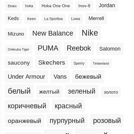
Jordan
Hoka One One
Inov-8
hoka
Etnies
Merrell
Keds
Keen
La Sportiva
Lowa
Nike
New Balance
Mizuno
PUMA
Reebok
Salomon
Onitsuka Tiger
Skechers
saucony
Sperry
Timberland
бежевый
Under Armour
Vans
белый
зеленый
желтый
золото
коричневый
красный
пурпурный
розовый
оранжевый