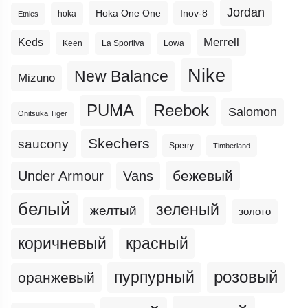
Jordan
Hoka One One
Inov-8
hoka
Etnies
Merrell
Keds
Keen
La Sportiva
Lowa
Nike
New Balance
Mizuno
PUMA
Reebok
Salomon
Onitsuka Tiger
Skechers
saucony
Sperry
Timberland
бежевый
Under Armour
Vans
белый
зеленый
желтый
золото
коричневый
красный
пурпурный
розовый
оранжевый