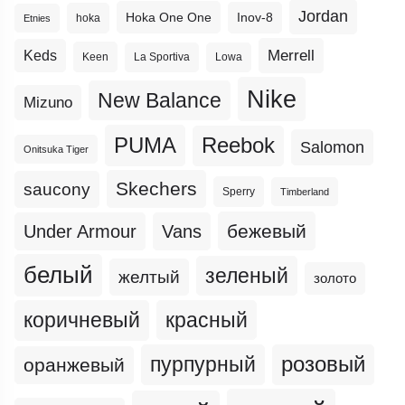
Jordan
Hoka One One
Inov-8
hoka
Etnies
Merrell
Keds
Keen
La Sportiva
Lowa
Nike
New Balance
Mizuno
PUMA
Reebok
Salomon
Onitsuka Tiger
Skechers
saucony
Sperry
Timberland
бежевый
Under Armour
Vans
белый
зеленый
желтый
золото
коричневый
красный
пурпурный
розовый
оранжевый