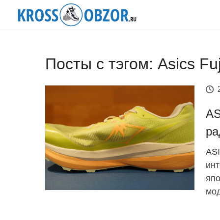
Посты с тэгом: Asics Fu
AS
ра
ASI
инт
япо
мод