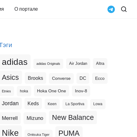
ия
О портале
Тэги
adidas
Altra
Air Jordan
adidas Originals
Asics
Brooks
DC
Ecco
Converse
Hoka One One
Inov-8
hoka
Etnies
Jordan
Keds
Keen
La Sportiva
Lowa
New Balance
Merrell
Mizuno
Nike
PUMA
Onitsuka Tiger