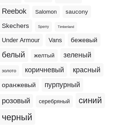
Reebok
Salomon
saucony
Skechers
Sperry
Timberland
бежевый
Under Armour
Vans
белый
зеленый
желтый
коричневый
красный
золото
пурпурный
оранжевый
синий
розовый
серебряный
черный