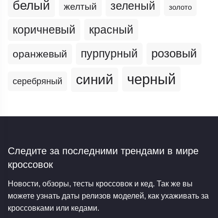
белый
зеленый
желтый
золото
коричневый
красный
пурпурный
розовый
оранжевый
черный
синий
серебряный
Следите за последними трендами
в мире
кроссовок
Новости, обзоры, тесты кроссовок и кед. Так же вы
можете узнать даты релизов моделей, как ухаживать за
кроссовками или кедами.