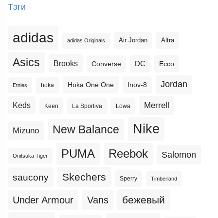
Тэги
adidas
Altra
Air Jordan
adidas Originals
Asics
Brooks
DC
Ecco
Converse
Jordan
Hoka One One
Inov-8
hoka
Etnies
Merrell
Keds
Keen
La Sportiva
Lowa
Nike
New Balance
Mizuno
PUMA
Reebok
Salomon
Onitsuka Tiger
Skechers
saucony
Sperry
Timberland
бежевый
Under Armour
Vans