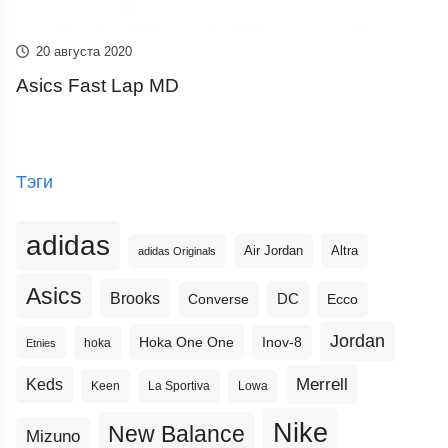
20 августа 2020
Asics Fast Lap MD
Тэги
adidas
Altra
Air Jordan
adidas Originals
Asics
Brooks
DC
Ecco
Converse
Jordan
Hoka One One
Inov-8
hoka
Etnies
Merrell
Keds
Keen
La Sportiva
Lowa
Nike
New Balance
Mizuno