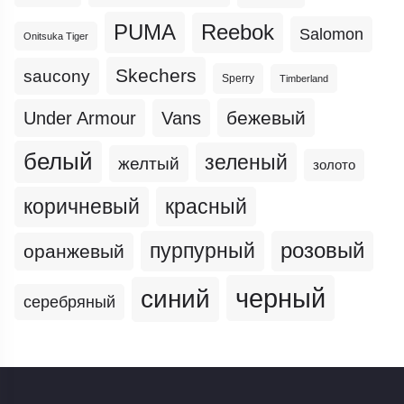
PUMA
Reebok
Salomon
Onitsuka Tiger
Skechers
saucony
Sperry
Timberland
бежевый
Under Armour
Vans
белый
зеленый
желтый
золото
коричневый
красный
пурпурный
розовый
оранжевый
черный
синий
серебряный