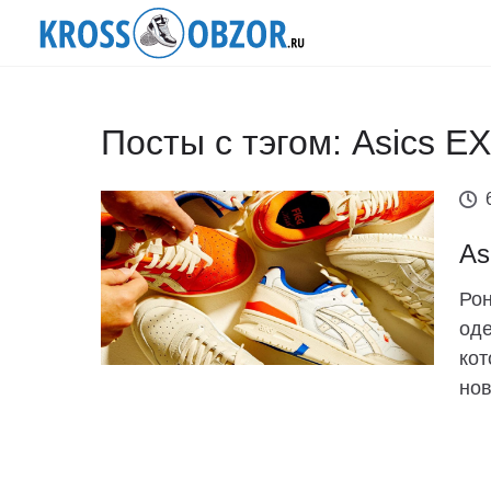
Посты с тэгом: Asics E
As
Рон
оде
кот
нов