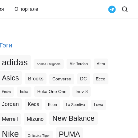
ия
О портале
Тэги
adidas
Altra
Air Jordan
adidas Originals
Asics
Brooks
DC
Ecco
Converse
Hoka One One
Inov-8
hoka
Etnies
Jordan
Keds
Keen
La Sportiva
Lowa
New Balance
Merrell
Mizuno
Nike
PUMA
Onitsuka Tiger