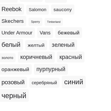
Reebok
Salomon
saucony
Skechers
Sperry
Timberland
бежевый
Under Armour
Vans
белый
зеленый
желтый
коричневый
красный
золото
пурпурный
оранжевый
синий
розовый
серебряный
черный