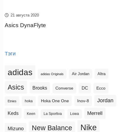
21 августа 2020
Asics DynaFlyte
Тэги
adidas
Altra
Air Jordan
adidas Originals
Asics
Brooks
DC
Ecco
Converse
Jordan
Hoka One One
Inov-8
hoka
Etnies
Merrell
Keds
Keen
La Sportiva
Lowa
Nike
New Balance
Mizuno