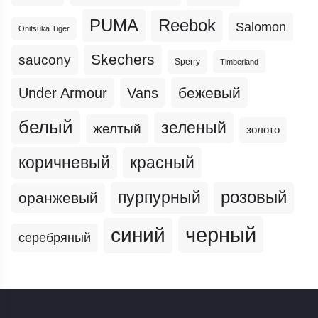
PUMA
Reebok
Salomon
Onitsuka Tiger
Skechers
saucony
Sperry
Timberland
бежевый
Under Armour
Vans
белый
зеленый
желтый
золото
коричневый
красный
пурпурный
розовый
оранжевый
черный
синий
серебряный